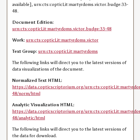
available], urn:cts:copticLit:martyrdoms.victor.budge:33-
48.
Document Edition:
urn:cts:copticLit:martyrdoms.victor.budge:33-48
Work:
urn:cts:copticLit:martyrdoms.victor
Text Group:
urn:cts:copticLit:martyrdoms
The following links will direct you to the latest versions of
data visualizations of the document.
Normalized Text HTML:
https://data.copticscriptorium.org/urn:cts:copticLit:martyrdo
48/norm/html
Analytic Visualization HTML:
https://data.copticscriptorium.org/urn:cts:copticLit:martyrdo
48/analytic/html
The following links will direct you to the latest versions of
the data for download.