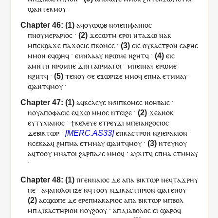
ϣⲁⲛⲧⲉ
ⲕ
ⲙⲟⲩ
·
ⲁ
ϥ
ⲟⲩⲱϣⲃ
ⲛϭⲓ
ⲉⲡⲓⲫⲁⲛⲓⲟⲥ
ⲡ
ⲛⲟⲩⲙⲉⲣⲁⲣⲓⲟⲥ
·
ϫⲉ
ⲥⲱⲧⲙ
ⲉⲣⲟ
ⲓ
ⲛ
ⲧⲁ
ϫⲱ
ⲛⲁ
ⲕ
ⲙ
ⲡⲉⲓ
ϣⲁϫⲉ
ⲡⲁ
ϫⲟⲉⲓⲥ
ⲡ
ⲕⲟⲙⲉⲥ
·
ⲉⲓⲥ
ⲟⲩ
ⲕⲁⲥⲧⲣⲟⲛ
ⲥⲁⲣⲏⲥ
ⲙⲙⲟ
ⲛ
ⲉ
ϥ
ϣⲏϥ
·
ⲉ
ⲙⲛ
ⲗⲁⲁⲩ
ⲛ
ⲣⲱⲙⲉ
ⲛϩⲏⲧ
ϥ
·
ⲉⲓⲥ
ⲁ
ⲙⲛⲧⲏ
ⲛ
ⲣⲟⲙⲡⲉ
ϫⲓ
ⲛⲧ
ⲁ
ⲓ
ⲣⲙⲁⲧⲟⲓ
·
ⲙ
ⲡⲉⲓ
ⲛⲁⲩ
ⲉ
ⲣⲱⲙⲉ
ⲛϩⲏⲧ
ϥ
·
ⲧⲉⲛⲟⲩ
ϭⲉ
ⲉ
ⲝⲱⲣⲓⲍⲉ
ⲙⲙⲟ
ϥ
ⲉ
ⲡ
ⲙⲁ
ⲉⲧ
ⲙⲙⲁⲩ
ϣⲁⲛⲧ
ϥ
ⲙⲟⲩ
·
ⲁ
ϥ
ⲕⲉⲗⲉⲩⲉ
ⲛϭⲓ
ⲡ
ⲕⲟⲙⲉⲥ
ⲛ
ⲑⲏⲃⲁⲓⲥ
·
ⲛ
ⲟⲩ
ⲁⲡⲟⲫⲁⲥⲓⲥ
ⲉ
ϥ
ϫⲱ
ⲙⲙⲟ
ⲥ
ⲛ
ⲧⲉⲓ
ϩⲉ
·
ϫⲉ
ⲁⲛⲟⲕ
ⲉⲩⲧⲩⲭⲓⲁⲛⲟⲥ
·
ϯ
ⲕⲉⲗⲉⲩⲉ
ⲉ
ⲧⲣⲉ
ⲩ
ϫⲓ
ⲙ
ⲡⲉⲓ
ⲁⲛϩⲟⲥⲓⲟⲥ
ϫⲉ
ⲃⲓⲕⲧⲱⲣ
·
ⲉ
ⲡ
ⲕⲁⲥⲧⲣⲟⲛ
ⲛ
ϩⲓⲉⲣⲁⲕⲓⲟⲛ
·
ⲛ
ⲥⲉ
ⲕⲁⲁ
ϥ
ϩⲙ
ⲡ
ⲙⲁ
ⲉⲧ
ⲙⲙⲁⲩ
ϣⲁⲛⲧ
ϥ
ⲙⲟⲩ
·
ⲛ
ⲧⲉ
ⲩⲛⲟⲩ
ⲁ
ϥ
ⲧⲟⲟⲩ
ⲙ
ⲙⲁⲧⲟⲓ
ϩⲁⲣⲡⲁⲍⲉ
ⲙⲙⲟ
ϥ
·
ⲁ
ⲩ
ϫⲓⲧ
ϥ
ⲉ
ⲡ
ⲙⲁ
ⲉⲧ
ⲙⲙⲁⲩ
·
ⲡ
ⲅⲉⲛⲛⲁⲓⲟⲥ
ⲇⲉ
ⲁⲡⲁ
ⲃⲓⲕⲧⲱⲣ
ⲛⲉ
ϥ
ⲧⲁϫⲣⲏⲩ
ⲡⲉ
·
ⲁ
ϥ
ⲁⲡⲟⲗⲟⲅⲓⲍⲉ
ⲛ
ϥⲧⲟⲟⲩ
ⲛ
ⲇⲓⲕⲁⲥⲧⲏⲣⲓⲟⲛ
ϣⲁ
ⲧⲉⲛⲟⲩ
·
ⲁ
ⲥ
ϣⲱⲡⲉ
ⲇⲉ
ⲉⲣⲉ
ⲡ
ⲙⲁⲕⲁⲣⲓⲟⲥ
ⲁⲡⲁ
ⲃⲓⲕⲧⲱⲣ
ⲙ
ⲡ
ⲃⲟⲗ
ⲙ
ⲡ
ⲇⲓⲕⲁⲥⲧⲏⲣⲓⲟⲛ
ⲛ
ⲟⲩ
ϩⲟⲟⲩ
·
ⲁ
ⲡ
ⲇⲓⲁⲃⲟⲗⲟⲥ
ⲉⲓ
ϣⲁⲣⲟ
ϥ