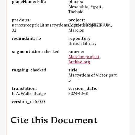
placeName:
Edfu
places:
Alexandria, Egypt,
Thebaid
previous:
project:
urn:cts:copticLit:martyrdoms.victor.budge:23-
Coptic SCRIPTORIUM,
32
Marcion
redundant:
no
repository:
British Library
segmentation:
checked
source:
Marcion project
,
Archive.org
tagging:
checked
title:
Martyrdom of Victor part
5
translation:
version_date:
E. A. Wallis Budge
2024-10-31
version_n:
6.0.0
Cite this Document