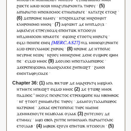
ϩⲱⲥⲧⲉ
ⲁ
ⲓ
ⲕⲱ
ⲛⲥⲱ
ⲓ
ⲛ
ⲛⲁ
ϩⲩⲡⲁⲣⲭⲟⲛⲧⲁ
ⲧⲏⲣ
ⲟⲩ
·
ⲁ
ⲓ
ⲡⲁⲣⲁⲓⲧⲉⲓ
ⲙ
ⲡⲉⲓ
ⲕⲟⲥⲙⲟⲥ
ⲉⲧ
ⲛⲁ
ⲡⲁⲣⲁⲅⲉ
·
ⲕⲁⲧⲁ
ⲧ
ϩⲉ
ⲉⲧ
ⲥⲏϩ
·
ϫⲉ
ⲡ
ⲣⲱⲙⲉ
ⲛⲁ
ⲙⲟⲩ
·
ⲛⲧⲉ
ϩⲉⲛ
ϫⲁⲧϥⲉ
ⲙⲛ
ϩⲉⲛ
ϥⲛⲧ
ⲕⲗⲏⲣⲟⲛⲟⲙⲉⲓ
ⲙⲙⲟ
ϥ
·
ⲁ
ϥ
ϭⲱⲛⲧ
ⲇⲉ
ⲛϭⲓ
ⲡ
ⲇⲟⲩⲝ
·
ⲁ
ϥ
ⲕⲉⲗⲉⲩⲉ
ⲉ
ⲧⲣⲉ
ⲩ
ⲛⲟϫ
ϥ
ⲉ
ⲡⲉ
ⲙⲧⲱⲕ
ⲛ
ⲧ
ⲥⲓⲟⲟⲩⲛ
ⲙ
ⲡ
ⲇⲏⲙⲟⲥⲓⲟⲛ
ⲛ
ⲣⲁⲕⲟⲧⲉ
·
ⲉ
ϥ
ⲥⲟⲛϩ
ⲉⲧⲟⲟⲧ
ϥ
ⲙⲛ
ⲣⲁⲧ
ϥ
·
ⲉ
ϥ
ϫⲓ
ⲡⲉⲛⲓⲡⲉ
ⲉ
ⲛⲉϥ
ϭⲓϫ
ⲙⲛ
ⲛⲉϥ
ⲟⲩⲣⲏⲏⲧⲉ
ⲁⲩⲱ
ⲉⲣⲉ
ⲟⲩ
ⲭⲁⲙⲱⲥ
ϩⲛ
ⲣⲱ
ϥ
·
ⲛ
ⲣⲱⲙⲉ
ⲇⲉ
ⲛ
ⲧ
ⲡⲟⲗⲓⲥ
ⲛⲉ
ⲩ
ⲣⲓⲙⲉ
ⲛⲥⲱ
ϥ
·
ⲛ
ϩⲟⲟⲩ
ⲙⲛ
ⲛⲉ
ϩⲓⲟⲙⲉ
ϫⲉ
ⲛⲉ
ⲟⲩ
ϣⲏⲣⲉ
ϣⲏⲙ
ⲡⲉ
·
ⲉ
ⲩ
ϫⲱ
ⲙⲙⲟ
ⲥ
ϫⲉ
ⲟⲩⲟⲉⲓ
ⲙ
ⲡⲉⲓ
ⲧⲁⲗⲁⲓⲡⲱⲣⲟⲥ
·
ϫⲉ
ⲉⲣⲉ
ⲡⲉϥ
ⲥⲱⲙⲁ
ⲛⲁ
ⲁⲛϩⲁⲗⲓⲥⲕⲉ
ϩⲙ
ⲡ
ⲕⲱϩⲧ
·
ϩⲁⲙⲟⲓ
ⲉ
ⲛⲉ
ⲛⲧ
ⲁ
ϥ
ⲑⲩⲥⲓⲁⲍⲉ
·
ⲁⲡⲁ
ⲃⲓⲕⲧⲱⲣ
ⲇⲉ
ⲁ
ϥ
ⲁϩⲉ
ⲣⲁⲧ
ϥ
ⲁ
ϥ
ϣⲗⲏⲗ
ⲛ
ⲧ
ⲙⲏⲧⲉ
ⲙ
ⲡ
ⲕⲱϩⲧ
ⲉ
ϥ
ϫⲱ
ⲙⲙⲟ
ⲥ
ϫⲉ
ϯ
ⲧⲱⲃϩ
ⲙⲙⲟ
ⲕ
ⲡⲁ
ϫⲟⲉⲓⲥ
'
ⲓⲏⲥⲟⲩⲥ
ⲡⲉ
ⲭⲣⲓⲥⲧⲟⲥ
ⲉ
ⲧⲣⲉ
ⲕ
ϣⲱⲡⲉ
ⲛⲁ
ⲓ
ⲛ
ⲃⲟⲏⲑⲱⲥ
·
ⲛ
ⲅ
ϯ
ⲧⲟⲟⲧ
ϩⲛ
ⲛⲁ
ⲑⲗⲓⲯⲓⲥ
ⲧⲏⲣ
ⲟⲩ
·
ϫⲉ
ⲁⲛⲅ
ⲟⲩ
ⲧⲁⲗⲁⲓⲡⲱⲣⲟⲥ
ⲛ
ⲁⲧⲣⲱⲙⲉ
·
ϫⲉⲕⲁⲥ
ⲉⲣⲉ
ⲧⲉⲓ
ⲡⲟⲗⲓⲥ
ⲧⲏⲣ
ⲥ
ⲛⲁ
ⲉⲓⲙⲉ
ϫⲉ
ⲙⲛ
ⲕⲉ
ⲛⲟⲩⲧⲉ
ⲛⲥⲁⲃⲗⲗⲁ
ⲕ
ⲟⲩⲁⲁ
ⲕ
ϩⲛ
ⲧⲉ
ⲩⲛⲟⲩ
ⲇⲉ
ⲉⲧ
ⲙⲙⲁⲩ
·
ⲁ
ϥ
ⲉⲓ
ⲉⲃⲟⲗ
ϩⲛ
ⲧ
ⲡⲉ
ⲛϭⲓ
ⲙⲓⲭⲁⲏⲗ
ⲡ
ⲁⲣⲭⲁⲅⲅⲉⲗⲟⲥ
ⲉⲧ
ⲟⲩⲁⲁⲃ
·
ⲁ
ϥ
ⲃⲱⲕ
ⲉϩⲟⲩⲛ
ⲉ
ⲡ
ⲙⲧⲱⲕ
ⲛ
ⲧ
ⲥⲓⲟⲟⲩⲛ
·