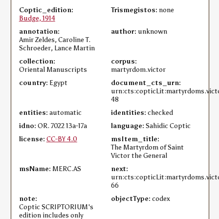
Coptic_edition:
Trismegistos:
none
Budge, 1914
annotation:
author:
unknown
Amir Zeldes, Caroline T.
Schroeder, Lance Martin
collection:
corpus:
Oriental Manuscripts
martyrdom.victor
country:
Egypt
document_cts_urn:
urn:cts:copticLit:martyrdoms.vic
48
entities:
automatic
identities:
checked
idno:
OR. 7022 13a-17a
language:
Sahidic Coptic
license:
CC-BY 4.0
msItem_title:
The Martyrdom of Saint
Victor the General
msName:
MERC.AS
next:
urn:cts:copticLit:martyrdoms.vic
66
note:
objectType:
codex
Coptic SCRIPTORIUM's
edition includes only