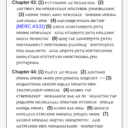
ⲉⲩⲧⲩⲭⲓⲁⲛⲟⲥ
ⲇⲉ
ⲡⲉϫⲁ
ϥ
ⲛⲁ
ϥ
·
ϫⲉ
ⲉⲧⲃⲉ
ⲟⲩ
ⲣⲱ
ⲙⲡⲉ
ⲕ
ⲑⲩⲥⲓⲁⲍⲉ
ⲙⲡⲁⲧ
ⲕ
ⲃⲱⲕ
ϩⲛ
ⲛⲉⲓ
ⲃⲁⲍⲁⲛⲟⲥ
·
ⲗⲟⲓⲡⲟⲛ
ⲧⲉⲛⲟⲩ
ⲁⲙⲟⲩ
ⲛ
ⲅ
ⲑⲩⲥⲓⲁⲍⲉ
·
ⲙⲛ
ⲣⲱⲙⲉ
ⲙ
ⲡⲉⲓ
ⲙⲁ
ϫⲉ
ⲉ
ⲩ
ⲛⲁ
ⲛⲁⲩ
ⲉⲣⲟ
ⲕ
·
ⲁ
ϥ
ⲟⲩⲱϣⲃ
ⲛϭⲓ
ⲁⲡⲁ
ⲃⲓⲕⲧⲱⲣ
·
ϫⲉ
ⲟⲩⲕ
ⲟⲩⲛ
ⲛⲧ
ⲁ
ⲓ
ⲣϩⲟⲧⲉ
ϩⲏⲧ
ϥ
ⲛ
ⲣⲱⲙⲉ
ⲙⲡ
ⲓ
ⲑⲩⲥⲓⲁⲍⲉ
·
ⲁⲗⲗⲁ
ⲛⲧ
ⲁ
ⲓ
ⲣϩⲟⲧⲉ
ϩⲏⲧ
ϥ
ⲙ
ⲡⲁ
ϫⲟⲉⲓⲥ
ⲓⲏⲥⲟⲩⲥ
ⲡⲉ
ⲭⲣⲓⲥⲧⲟⲥ
·
ϥ
ⲥⲏϩ
ⲅⲁⲣ
ϫⲉ
ⲙⲡⲣ
ⲣϩⲟⲧⲉ
ϩⲏⲧ
ⲟⲩ
ⲛ
ⲛ
ⲉⲧ
ⲛⲁ
ⲙⲟⲟⲩⲧ
ⲙ
ⲡⲉⲧⲛ
ⲥⲱⲙⲁ
ϩⲓϫⲙ
ⲡ
ⲕⲁϩ
·
ⲉ
ⲙⲛⲧ
ⲟⲩ
ϩⲟⲩⲟ
ⲉ
ⲡⲁⲓ
ⲉ
ⲁⲁ
ϥ
ⲛⲏ
ⲧⲛ
·
ⲁⲗⲗⲁ
ⲁⲣⲓ
ϩⲟⲧⲉ
ϩⲏⲧ
ϥ
ⲙ
ⲡ
ⲉⲧⲉ
ⲟⲩⲛ
ϭⲟⲙ
ⲙⲙⲟ
ϥ
ⲉ
ⲧⲁⲕⲟ
ⲛ
ⲧⲉⲧⲛ
ⲯⲩⲭⲏ
ⲙⲛ
ⲡⲉⲧⲛ
ⲥⲱⲙⲁ
ϩⲣⲁⲓ
ϩⲛ
ⲧ
ⲅⲉϩⲉⲛⲛⲁ
·
ⲡ
ⲇⲟⲩⲝ
ⲇⲉ
ⲡⲉϫⲁ
ϥ
·
ϫⲉ
ⲛⲧ
ⲁ
ⲕ
ⲉⲓ
ⲉ
ⲡⲉⲓ
ⲙⲁ
ⲉ
ⲡⲉⲓⲑⲉ
ⲙⲙⲟ
ⲛ
ϩⲛ
ⲟⲩ
ϩⲟⲙⲉⲗⲓⲁ
ⲉ
ⲥ
ϣⲟⲩⲉⲓⲧ
:—
ⲉⲕϣⲁⲛ
ⲧⲟⲗⲙⲁ
ⲛ
ⲕⲉ
ⲥⲟⲡ
ⲉ
ϣⲁϫⲉ
ⲙ
ⲡⲁ
ⲙⲧⲟ
ⲉⲃⲟⲗ
·
ϯ
ⲛⲁ
ⲧⲣⲉ
ⲩ
ⲥⲱⲗⲡ
ⲙ
ⲡⲉⲕ
ⲗⲁⲥ
·
ⲛⲥⲁⲃⲏⲗ
ⲅⲁⲣ
ⲉⲧⲃⲉ
ⲡⲉⲕ
ⲉⲓⲱⲧ
·
ⲛⲉ
ⲓ
ⲛⲁ
ⲁⲛⲉⲭⲉ
ⲛⲁ
ⲕ
ⲁⲛ
ⲡⲉ
·
ⲛⲥⲁ
ⲗⲓⲥⲧⲏⲥ
ⲅⲁⲣ
ϩⲓ
ϣⲁⲗⲣⲡⲉ
ⲙⲉ
ⲩ
ⲛⲉϫ
ⲗⲁⲁⲩ
ⲉ
ⲡⲉ
ⲙⲧⲱⲕ
ⲛ
ⲧ
ⲥⲓⲟⲟⲩⲛ
·
ⲉⲡⲉⲓⲇⲏ
ⲕ
ⲙⲡϣⲁ
ⲙ
ⲡ
ⲙⲟⲩ
·
ⲁ
ⲩ
ⲭⲣⲱ
ⲛⲁ
ⲕ
ⲛ
ⲛⲁⲓ
·
ϥ
ⲕⲉⲗⲉⲩⲉ
ⲛϭⲓ
ⲡ
ⲇⲟⲩⲝ
ⲉ
ⲧⲣⲉ
ⲩ
ⲉⲓⲛⲉ
ⲛ
ⲛⲉϥ
ϭⲓϫ
ϩⲓ
ⲡⲁϩⲟⲩ
ⲙⲙⲟ
ϥ
·
ⲁ
ⲩ
ⲥⲱⲗⲡ
ⲙ
ⲡⲉϥ
ⲗⲁⲥ
ⲙⲛ
ϩⲧⲏⲩ
ⲛ
ⲛⲉϥ
ⲥⲡⲟⲧⲟⲩ
·
ⲁⲩⲱ
ⲁ
ϥ
ⲧⲣⲉ
ⲩ
ⲉⲓⲛⲉ
ⲉⲃⲟⲗ
ⲛ
ⲛⲉϥ
ⲁⲛⲁⲅⲕⲁⲓⲟⲛ
·
ⲛ
ⲥⲉ
ⲡⲉϩⲧ
ⲛⲉϩ