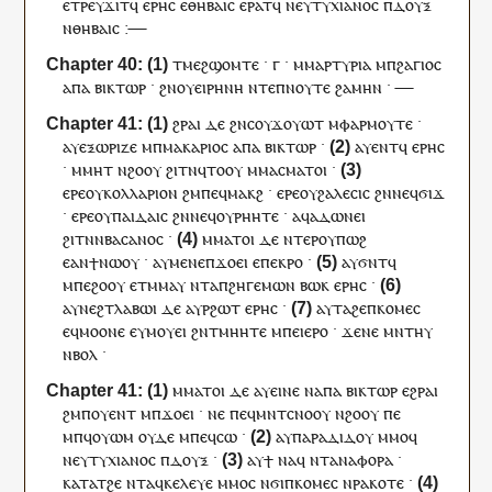
ⲉ
ⲧⲣⲉ
ⲩ
ϫⲓⲧ
ϥ
ⲉ
ⲣⲏⲥ
ⲉ
ⲑⲏⲃⲁⲓⲥ
ⲉⲣⲁⲧ
ϥ
ⲛⲉ
ⲩ
ⲧⲩⲭⲓⲁⲛⲟⲥ
ⲡ
ⲇⲟⲩⲝ
ⲛ
ⲑⲏⲃⲁⲓⲥ
:—
ⲧ
ⲙⲉϩϣⲟⲙⲧⲉ
·
ⲅ
·
ⲙ
ⲙⲁⲣⲧⲩⲣⲓⲁ
ⲙ
ⲡ
ϩⲁⲅⲓⲟⲥ
ⲁⲡⲁ
ⲃⲓⲕⲧⲱⲣ
·
ϩⲛ
ⲟⲩ
ⲉⲓⲣⲏⲛⲏ
ⲛⲧⲉ
ⲡ
ⲛⲟⲩⲧⲉ
ϩⲁⲙⲏⲛ
·
—
ϩⲣⲁⲓ
ⲇⲉ
ϩⲛ
ⲥⲟⲩ
ϫⲟⲩⲱⲧ
ⲙ
ⲫⲁⲣⲙⲟⲩⲧⲉ
·
ⲁ
ⲩ
ⲉⲝⲱⲣⲓⲍⲉ
ⲙ
ⲡ
ⲙⲁⲕⲁⲣⲓⲟⲥ
ⲁⲡⲁ
ⲃⲓⲕⲧⲱⲣ
·
ⲁ
ⲩ
ⲉⲛⲧ
ϥ
ⲉ
ⲣⲏⲥ
·
ⲙ
ⲙⲏⲧ
ⲛ
ϩⲟⲟⲩ
ϩⲓⲧⲛ
ϥⲧⲟⲟⲩ
ⲙ
ⲙⲁⲥⲙⲁⲧⲟⲓ
·
ⲉⲣⲉ
ⲟⲩ
ⲕⲟⲗⲗⲁⲣⲓⲟⲛ
ϩⲙ
ⲡⲉϥ
ⲙⲁⲕϩ
·
ⲉⲣⲉ
ⲟⲩ
ϩⲁⲗⲉⲥⲓⲥ
ϩⲛ
ⲛⲉϥ
ϭⲓϫ
·
ⲉⲣⲉ
ⲟⲩ
ⲡⲁⲓⲇⲁⲓⲥ
ϩⲛ
ⲛⲉϥ
ⲟⲩⲣⲏⲏⲧⲉ
·
ⲁ
ϥ
ⲁⲇⲱⲛⲉⲓ
ϩⲓⲧⲛ
ⲛ
ⲃⲁⲥⲁⲛⲟⲥ
·
ⲙ
ⲙⲁⲧⲟⲓ
ⲇⲉ
ⲛⲧⲉⲣ
ⲟⲩ
ⲡⲱϩ
ⲉ
ⲁⲛϯⲛⲱⲟⲩ
·
ⲁ
ⲩ
ⲙⲉⲛⲉ
ⲡ
ϫⲟⲉⲓ
ⲉ
ⲡⲉ
ⲕⲣⲟ
·
ⲁ
ⲩ
ϭⲛⲧ
ϥ
ⲙ
ⲡⲉ
ϩⲟⲟⲩ
ⲉⲧ
ⲙⲙⲁⲩ
ⲛ
ⲧⲁ
ⲡ
ϩⲏⲅⲉⲙⲱⲛ
ⲃⲱⲕ
ⲉ
ⲣⲏⲥ
·
ⲁ
ⲩ
ⲛⲉϩⲧⲗⲁⲃⲱⲓ
ⲇⲉ
ⲁ
ⲩ
ⲣϩⲱⲧ
ⲉ
ⲣⲏⲥ
·
ⲁ
ⲩ
ⲧⲁϩⲉ
ⲡ
ⲕⲟⲙⲉⲥ
ⲉ
ϥ
ⲙⲟⲟⲛⲉ
ⲉ
ⲩ
ⲙⲟⲩⲉⲓ
ϩⲛ
ⲧ
ⲙⲏⲏⲧⲉ
ⲙ
ⲡⲉⲓ
ⲉⲣⲟ
·
ϫⲉ
ⲛⲉ
ⲙⲛ
ⲧⲏⲩ
ⲛ
ⲃⲟⲗ
·
ⲙ
ⲙⲁⲧⲟⲓ
ⲇⲉ
ⲁ
ⲩ
ⲉⲓⲛⲉ
ⲛ
ⲁⲡⲁ
ⲃⲓⲕⲧⲱⲣ
ⲉϩⲣⲁⲓ
ϩⲙ
ⲡ
ⲟⲩⲉⲛⲧ
ⲙ
ⲡ
ϫⲟⲉⲓ
·
ⲛⲉ
ⲡⲉϥ
ⲙⲛⲧⲥⲛⲟⲟⲩ
ⲛ
ϩⲟⲟⲩ
ⲡⲉ
ⲙⲡ
ϥ
ⲟⲩⲱⲙ
ⲟⲩⲇⲉ
ⲙⲡⲉ
ϥ
ⲥⲱ
·
ⲁ
ⲩ
ⲡⲁⲣⲁⲇⲓⲇⲟⲩ
ⲙⲙⲟ
ϥ
ⲛ
ⲉⲩⲧⲩⲭⲓⲁⲛⲟⲥ
ⲡ
ⲇⲟⲩⲝ
·
ⲁ
ⲩ
ϯ
ⲛⲁ
ϥ
ⲛ
ⲧ
ⲁⲛⲁⲫⲟⲣⲁ
·
ⲕⲁⲧⲁ
ⲧ
ϩⲉ
ⲛⲧ
ⲁ
ϥ
ⲕⲉⲗⲉⲩⲉ
ⲙⲙⲟ
ⲥ
ⲛϭⲓ
ⲡ
ⲕⲟⲙⲉⲥ
ⲛ
ⲣⲁⲕⲟⲧⲉ
·