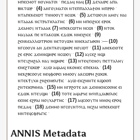
ⲙ
ⲡⲉ
ⲥⲙⲟⲧ
ⲛ
ⲟⲩ
ⲙⲁⲧⲟⲓ
·
ⲡⲉϫⲁ
ϥ
ⲛⲁ
ϥ
ϫⲉ
ⲭⲁⲓⲣⲉ
ⲁⲡⲁ
ⲃⲓⲕⲧⲱⲣ
·
ⲁⲛⲅ
ⲟⲩ
ⲙⲁⲧⲟⲓ
ⲛⲧⲉ
ⲡ
ⲡⲁⲗⲗⲁϯⲟⲛ
ⲙ
ⲡ
ⲣⲣⲟ
·
ⲛⲧ
ⲁ
ⲡⲉⲕ
ⲉⲓⲱⲧ
ⲧⲛⲛⲟⲟⲩ
ⲧ
ⲛⲥⲱ
ⲕ
·
ϫⲉ
ⲧⲱⲟⲩⲛ
ⲁⲙⲟⲩ
ⲛⲁ
ⲓ
ⲛⲧ
ⲁ
ⲁⲁ
ⲕ
ⲛ
ⲥⲧⲣⲁⲧⲏⲗⲁⲧⲏⲥ
·
ⲙⲏ
ⲙ
ⲡⲉⲓ
ϩⲓⲥⲉ
ⲉⲣⲟ
ⲕ
ϫⲉ
ⲁⲙⲟⲩ
ⲛⲧ
ⲁ
ⲁⲁ
ⲕ
ⲙⲡⲉ
ⲕ
ⲥⲱⲧⲙ
ⲛⲥⲱ
ⲓ
·
ⲛⲧⲟⲕ
ⲙⲁⲩⲁⲁ
ⲕ
ⲡⲉ
ⲛⲧ
ⲁ
ⲕ
ⲥⲱⲕ
ⲉϫⲱ
ⲕ
ⲛ
ⲛⲉⲓ
ϩⲓⲥⲉ
·
ϩⲉⲛ
ⲕⲉ
ⲁⲗⲗⲱⲧⲣⲓⲟⲛ
ⲛ
ⲉⲧ
ⲟⲩⲱⲙ
ⲛ
ⲛⲉⲕ
ⲁⲅⲁⲑⲟⲛ
:—
ⲛ
ⲅ
ⲥⲟⲟⲩⲛ
ⲁⲛ
ϫⲉ
ⲛⲧⲕ
ⲟⲩ
ϣⲏⲣⲉ
ⲛ
ⲟⲩⲱⲧ
·
ⲁ
ⲛⲉⲕ
ⲉⲓⲟⲧⲉ
ϩⲉ
ⲉⲣⲟ
ⲥ
ϫⲉ
ⲙⲛ
ϣⲏⲣⲉ
ⲛⲥⲱ
ⲟⲩ
·
ⲁ
ⲩ
ⲥⲉϩ
ⲛ
ϣⲓ
ⲛ
ⲧⲉⲩ
ϩⲙϩⲁⲗ
ⲛⲁ
ⲩ
ⲛ
ϣⲏⲣⲉ
·
ⲛ
ⲧⲉϥ
ⲧⲉⲛⲟⲩ
ⲡ
ⲉⲧ
ⲧⲁⲗⲏⲩ
ⲉ
ⲛ
ⲉϩⲧⲱⲱⲣ
·
ⲁⲩⲱ
ⲁ
ϥ
ⲁⲁ
ϥ
ⲛ
ⲕⲟⲙⲉⲥ
ⲉ
ⲡⲉⲕ
ⲙⲁ
·
ⲛⲉⲕ
ϩⲃⲥⲟⲟⲩⲉ
ⲛⲉ
ϥ
ⲫⲟⲣⲉⲓ
ⲙⲙⲟ
ⲟⲩ
ⲁ
ⲕ
ⲥⲱⲣⲙ
ϩⲱⲱ
ⲕ
ⲛ
ⲧⲉⲕ
ⲯⲩⲭⲏ
ϩⲛ
ϩⲉⲛ
ⲑⲗⲓⲯⲓⲥ
·
ⲁⲩⲱ
ⲉⲓⲥ
ϩⲏⲏⲧⲉ
ⲕ
ϣⲟⲟⲡ
ϩⲛ
ⲧⲉⲓ
ⲉⲣⲏⲙⲓⲁ
·
ⲙⲏ
ⲛ
ⲅ
ⲣϩⲟⲧⲉ
ⲁⲛ
ϫⲉ
ⲛⲛⲉ
ⲛ
ⲥⲟⲟⲛⲉ
ⲉⲓ
ⲉϫⲱ
ⲕ
ⲛ
ⲧⲉ
ⲩϣⲏ
·
ⲧⲟⲧⲉ
ⲁ
ϥ
ⲁⲣⲭⲉ
ⲛϭⲓ
ⲡ
ⲇⲓⲁⲃⲟⲗⲟⲥ
ⲉ
ⲉⲓⲛⲉ
ⲉϩⲣⲁⲓ
ⲛ
ⲟⲩ
ⲭⲁⲣⲧⲏⲥ
·
ⲁ
ϥ
ⲥⲟⲟⲩⲧⲛ
ⲙⲙⲟ
ϥ
ⲉⲣⲟ
ϥ
ⲡⲉϫⲁ
ϥ
·
ϫⲉ
ⲙⲙⲟ
ⲛ
ⲅ
ⲥⲟⲩⲛ
ⲧ
ϭⲓϫ
ⲛ
ⲥϩⲁⲓ
ⲙ
ⲡⲉⲕ
ⲉⲓⲱⲧ
ⲙⲛ
ⲧⲉϥ
ⲥⲫⲣⲁⲅⲓⲥ
·
ANNIS Metadata