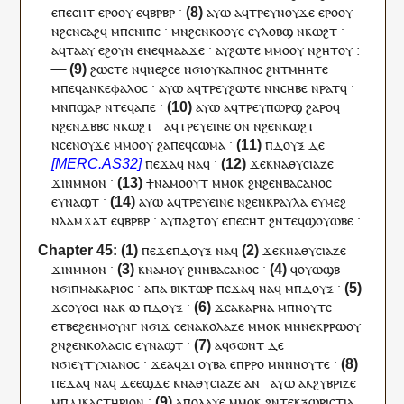
ⲉ
ⲡ
ⲉⲥⲏⲧ
ⲉⲣⲟ
ⲟⲩ
ⲉ
ϥ
ⲃⲣⲃⲣ
·
ⲁⲩⲱ
ⲁ
ϥ
ⲧⲣⲉ
ⲩ
ⲛⲟⲩϫⲉ
ⲉⲣⲟ
ⲟⲩ
ⲛ
ϩⲉⲛ
ⲥⲁϩ
ϥ
ⲙ
ⲡⲉⲛⲓⲡⲉ
·
ⲙⲛ
ϩⲉⲛ
ⲕⲟⲟⲩⲉ
ⲉ
ⲩ
ⲗⲟⲃϣ
ⲛ
ⲕⲱϩⲧ
·
ⲁ
ϥ
ⲧⲁⲁ
ⲩ
ⲉϩⲟⲩⲛ
ⲉ
ⲛⲉϥ
ⲙⲁⲁϫⲉ
·
ⲁ
ⲩ
ϩⲱⲧⲉ
ⲙⲙⲟ
ⲟⲩ
ⲛϩⲏⲧ
ⲟⲩ
:
—
ϩⲱⲥⲧⲉ
ⲛ
ϥ
ⲛⲉϩⲥⲉ
ⲛϭⲓ
ⲟⲩ
ⲕⲁⲡⲛⲟⲥ
ϩⲛ
ⲧ
ⲙⲏⲏⲧⲉ
ⲙ
ⲡⲉϥ
ⲁⲛⲕⲉⲫⲁⲗⲟⲥ
·
ⲁⲩⲱ
ⲁ
ϥ
ⲧⲣⲉ
ⲩ
ϩⲱⲧⲉ
ⲛ
ⲛ
ⲥⲏⲃⲉ
ⲛ
ⲣⲁⲧ
ϥ
·
ⲙⲛ
ⲡ
ϣⲁⲣ
ⲛ
ⲧⲉϥ
ⲁⲡⲉ
·
ⲁⲩⲱ
ⲁ
ϥ
ⲧⲣⲉ
ⲩ
ⲡⲱⲣϣ
ϩⲁⲣⲟ
ϥ
ⲛ
ϩⲉⲛ
ϫⲃⲃⲥ
ⲛ
ⲕⲱϩⲧ
·
ⲁ
ϥ
ⲧⲣⲉ
ⲩ
ⲉⲓⲛⲉ
ⲟⲛ
ⲛ
ϩⲉⲛ
ⲕⲱϩⲧ
·
ⲛ
ⲥⲉ
ⲛⲟⲩϫⲉ
ⲙⲙⲟ
ⲟⲩ
ϩⲁ
ⲡⲉϥ
ⲥⲱⲙⲁ
·
ⲡ
ⲇⲟⲩⲝ
ⲇⲉ
ⲡⲉϫⲁ
ϥ
ⲛⲁ
ϥ
·
ϫⲉ
ⲕ
ⲛⲁ
ⲑⲩⲥⲓⲁⲍⲉ
ϫⲓⲛ
ⲙⲙⲟⲛ
·
ϯ
ⲛⲁ
ⲙⲟⲟⲩⲧ
ⲙⲙⲟ
ⲕ
ϩⲛ
ϩⲉⲛ
ⲃⲁⲥⲁⲛⲟⲥ
ⲉ
ⲩ
ⲛⲁϣⲧ
·
ⲁⲩⲱ
ⲁ
ϥ
ⲧⲣⲉ
ⲩ
ⲉⲓⲛⲉ
ⲛ
ϩⲉⲛ
ⲕⲣⲁⲩⲗⲁ
ⲉ
ⲩ
ⲙⲉϩ
ⲛ
ⲗⲁⲙϫⲁⲧ
ⲉ
ϥ
ⲃⲣⲃⲣ
·
ⲁ
ⲩ
ⲡⲁϩⲧ
ⲟⲩ
ⲉ
ⲡ
ⲉⲥⲏⲧ
ϩⲛ
ⲧⲉϥ
ϣⲟⲩⲱⲃⲉ
·
ⲡⲉϫⲉ
ⲡ
ⲇⲟⲩⲝ
ⲛⲁ
ϥ
ϫⲉ
ⲕ
ⲛⲁ
ⲑⲩⲥⲓⲁⲍⲉ
ϫⲓⲛ
ⲙⲙⲟⲛ
·
ⲕ
ⲛⲁ
ⲙⲟⲩ
ϩⲛ
ⲛ
ⲃⲁⲥⲁⲛⲟⲥ
·
ϥ
ⲟⲩⲱϣⲃ
ⲛϭⲓ
ⲡ
ⲙⲁⲕⲁⲣⲓⲟⲥ
·
ⲁⲡⲁ
ⲃⲓⲕⲧⲱⲣ
ⲡⲉϫⲁ
ϥ
ⲛⲁ
ϥ
ⲙ
ⲡ
ⲇⲟⲩⲝ
·
ϫⲉ
ⲟⲩⲟⲉⲓ
ⲛⲁ
ⲕ
ⲱ
ⲡ
ⲇⲟⲩⲝ
·
ϫⲉ
ⲁ
ⲕ
ⲁⲣⲛⲁ
ⲙ
ⲡ
ⲛⲟⲩⲧⲉ
ⲉⲧⲃⲉ
ϩⲉⲛ
ⲙⲟⲩⲛⲅ
ⲛ
ϭⲓϫ
ⲥⲉ
ⲛⲁ
ⲕⲟⲗⲁⲍⲉ
ⲙⲙⲟ
ⲕ
ⲙⲛ
ⲛⲉⲕ
ⲣⲣⲱⲟⲩ
ϩⲛ
ϩⲉⲛ
ⲕⲟⲗⲁⲥⲓⲥ
ⲉ
ⲩ
ⲛⲁϣⲧ
·
ⲁ
ϥ
ϭⲱⲛⲧ
ⲇⲉ
ⲛϭⲓ
ⲉⲩⲧⲩⲭⲓⲁⲛⲟⲥ
·
ϫⲉ
ⲁ
ϥ
ϫⲓ
ⲟⲩⲃⲁ
ⲉ
ⲡ
ⲣⲣⲟ
ⲙⲛ
ⲛ
ⲛⲟⲩⲧⲉ
·
ⲡⲉϫⲁ
ϥ
ⲛⲁ
ϥ
ϫⲉ
ⲉϣϫⲉ
ⲕ
ⲛⲁ
ⲑⲩⲥⲓⲁⲍⲉ
ⲁⲛ
·
ⲁⲩⲱ
ⲁ
ⲕ
ϩⲩⲃⲣⲓⲍⲉ
ⲙ
ⲡ
ⲇⲓⲕⲁⲥⲧⲏⲣⲓⲟⲛ
·
ⲁⲡⲟⲗⲁⲩⲉ
ⲙⲙⲟ
ⲕ
ϩⲛ
ⲧ
ⲉⲕⲝⲱⲣⲓⲥⲧⲓⲁ