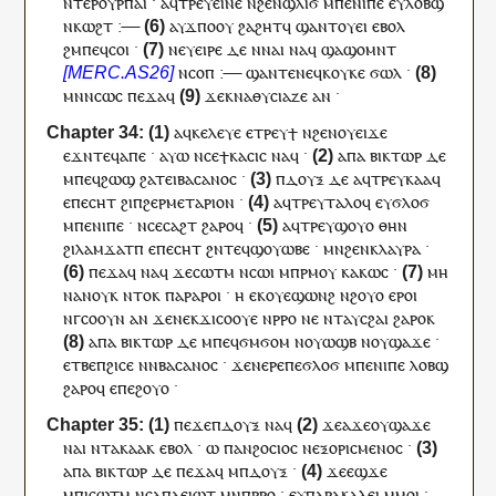
ⲛⲧⲉⲣ
ⲟⲩ
ⲣ
ⲡⲁⲓ
·
ⲁ
ϥ
ⲧⲣⲉ
ⲩ
ⲉⲓⲛⲉ
ⲛ
ϩⲉⲛ
ϣⲗⲓϭ
ⲙ
ⲡⲉⲛⲓⲡⲉ
ⲉ
ⲩ
ⲗⲟⲃϣ
ⲛ
ⲕⲱϩⲧ
:—
ⲁ
ⲩ
ϫⲡⲟ
ⲟⲩ
ϩⲁ
ϩⲏⲧ
ϥ
ϣⲁⲛⲧ
ⲟⲩ
ⲉⲓ
ⲉⲃⲟⲗ
ϩⲙ
ⲡⲉϥ
ⲥⲟⲓ
·
ⲛⲉ
ⲩ
ⲉⲓⲣⲉ
ⲇⲉ
ⲛ
ⲛⲁⲓ
ⲛⲁ
ϥ
ϣⲁ
ϣⲟⲙⲛⲧ
ⲛ
ⲥⲟⲡ
:—
ϣⲁⲛⲧⲉ
ⲛⲉϥ
ⲕⲟⲩⲕⲉ
ϭⲱⲗ
·
ⲙⲛⲛⲥⲱ
ⲥ
ⲡⲉϫⲁ
ϥ
ϫⲉ
ⲕ
ⲛⲁ
ⲑⲩⲥⲓⲁⲍⲉ
ⲁⲛ
·
ⲁ
ϥ
ⲕⲉⲗⲉⲩⲉ
ⲉ
ⲧⲣⲉ
ⲩ
ϯ
ⲛ
ϩⲉⲛ
ⲟⲩⲉⲓϫⲉ
ⲉϫⲛ
ⲧⲉϥ
ⲁⲡⲉ
·
ⲁⲩⲱ
ⲛ
ⲥⲉ
ϯⲕⲁⲥⲓⲥ
ⲛⲁ
ϥ
·
ⲁⲡⲁ
ⲃⲓⲕⲧⲱⲣ
ⲇⲉ
ⲙⲡⲉ
ϥ
ϩⲱϣ
ϩⲁ
ⲧⲉⲓ
ⲃⲁⲥⲁⲛⲟⲥ
·
ⲡ
ⲇⲟⲩⲝ
ⲇⲉ
ⲁ
ϥ
ⲧⲣⲉ
ⲩ
ⲕⲁⲁ
ϥ
ⲉ
ⲡ
ⲉⲥⲏⲧ
ϩⲓ
ⲡ
ϩⲉⲣⲙⲉⲧⲁⲣⲓⲟⲛ
·
ⲁ
ϥ
ⲧⲣⲉ
ⲩ
ⲧⲁⲗⲟ
ϥ
ⲉ
ⲩ
ϭⲗⲟϭ
ⲙ
ⲡⲉⲛⲓⲡⲉ
·
ⲛ
ⲥⲉ
ⲥⲁϩⲧ
ϩⲁⲣⲟ
ϥ
·
ⲁ
ϥ
ⲧⲣⲉ
ⲩ
ϣⲟⲩⲟ
ⲑⲏⲛ
ϩⲓ
ⲗⲁⲙϫⲁⲧⲡ
ⲉ
ⲡ
ⲉⲥⲏⲧ
ϩⲛ
ⲧⲉϥ
ϣⲟⲩⲱⲃⲉ
·
ⲙⲛ
ϩⲉⲛ
ⲕⲗⲁⲩⲣⲁ
·
ⲡⲉϫⲁ
ϥ
ⲛⲁ
ϥ
ϫⲉ
ⲥⲱⲧⲙ
ⲛⲥⲱ
ⲓ
ⲙⲡⲣ
ⲙⲟⲩ
ⲕⲁⲕⲱⲥ
·
ⲙⲏ
ⲛⲁⲛⲟⲩ
ⲕ
ⲛⲧⲟⲕ
ⲡⲁⲣⲁⲣⲟ
ⲓ
·
ⲏ
ⲉ
ⲕ
ⲟⲩⲉϣⲱⲛϩ
ⲛ
ϩⲟⲩⲟ
ⲉⲣⲟ
ⲓ
ⲛ
ⲅ
ⲥⲟⲟⲩⲛ
ⲁⲛ
ϫⲉ
ⲛⲉⲕ
ϫⲓⲥⲟⲟⲩⲉ
ⲛ
ⲣⲣⲟ
ⲛⲉ
ⲛⲧ
ⲁ
ⲩ
ⲥϩⲁⲓ
ϩⲁⲣⲟ
ⲕ
ⲁⲡⲁ
ⲃⲓⲕⲧⲱⲣ
ⲇⲉ
ⲙⲡⲉ
ϥ
ϭⲙϭⲟⲙ
ⲛ
ⲟⲩⲱϣⲃ
ⲛ
ⲟⲩ
ϣⲁϫⲉ
·
ⲉⲧⲃⲉ
ⲡ
ϩⲓⲥⲉ
ⲛ
ⲛ
ⲃⲁⲥⲁⲛⲟⲥ
·
ϫⲉ
ⲛⲉⲣⲉ
ⲡⲉ
ϭⲗⲟϭ
ⲙ
ⲡⲉⲛⲓⲡⲉ
ⲗⲟⲃϣ
ϩⲁⲣⲟ
ϥ
ⲉ
ⲡⲉ
ϩⲟⲩⲟ
·
ⲡⲉϫⲉ
ⲡ
ⲇⲟⲩⲝ
ⲛⲁ
ϥ
ϫⲉ
ⲁ
ϫⲉ
ⲟⲩ
ϣⲁϫⲉ
ⲛⲁ
ⲓ
ⲛⲧ
ⲁ
ⲕ
ⲁⲁ
ⲕ
ⲉⲃⲟⲗ
·
ⲱ
ⲡ
ⲁⲛϩⲟⲥⲓⲟⲥ
ⲛ
ⲉⲝⲟⲣⲓⲥⲙⲉⲛⲟⲥ
·
ⲁⲡⲁ
ⲃⲓⲕⲧⲱⲣ
ⲇⲉ
ⲡⲉϫⲁ
ϥ
ⲙ
ⲡ
ⲇⲟⲩⲝ
·
ϫⲉ
ⲉϣϫⲉ
ⲙ
ⲡⲓ
ⲥⲱⲧⲙ
ⲛⲥⲁ
ⲡⲁ
ⲉⲓⲱⲧ
ⲙⲛ
ⲡ
ⲣⲣⲟ
·
ⲉ
ⲩ
ⲡⲁⲣⲁⲕⲁⲗⲉⲓ
ⲙⲙⲟ
ⲓ
·