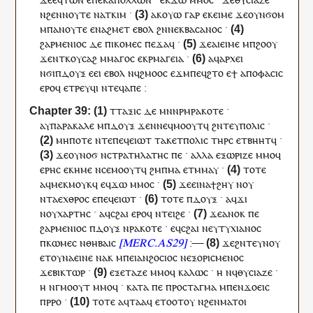
ⲛ
ϩⲉⲛ
ⲛⲟⲩⲧⲉ
ⲛ
ⲁⲧⲕⲓⲙ
·
ⲁ
ⲕ
ⲟⲩⲱ
ⲅⲁⲣ
ⲉ
ⲕ
ⲉⲓⲙⲉ
ϫⲉ
ⲟⲩⲛ
ϭⲟⲙ
ⲙ
ⲡⲁ
ⲛⲟⲩⲧⲉ
ⲉ
ⲛⲁϩⲙⲉ
ⲧ
ⲉⲃⲟⲗ
ϩⲛ
ⲛⲉⲕ
ⲃⲁⲥⲁⲛⲟⲥ
·
ϩⲁⲣⲙⲉⲛⲓⲟⲥ
ⲇⲉ
ⲡⲓ
ⲕⲟⲙⲉⲥ
ⲡⲉϫⲁ
ϥ
·
ϫⲉ
ⲁ
ⲓ
ⲉⲓⲙⲉ
ⲙ
ⲡ
ϩⲟⲟⲩ
ϫⲉ
ⲛⲧⲕ
ⲟⲩ
ⲥⲁϩ
ⲙ
ⲙⲁⲅⲟⲥ
ⲉ
ⲕ
ⲣⲙⲁⲅⲉⲓⲁ
·
ⲁ
ϥ
ⲁⲣⲭⲉⲓ
ⲛϭⲓ
ⲡ
ⲇⲟⲩⲝ
ⲉ
ⲉⲓ
ⲉⲃⲟⲗ
ⲛ
ϥ
ϩⲙⲟⲟⲥ
ⲉϫⲙ
ⲡⲉϥ
ϩⲧⲟ
ⲉ
ϯ
ⲁⲡⲟⲫⲁⲥⲓⲥ
ⲉⲣⲟ
ϥ
ⲉ
ⲧⲣⲉ
ⲩ
ϥⲓ
ⲛ
ⲧⲉϥ
ⲁⲡⲉ
:
ⲧ
ⲧⲁⲝⲓⲥ
ⲇⲉ
ⲙⲛ
ⲛ
ⲣⲙⲣⲁⲕⲟⲧⲉ
·
ⲁ
ⲩ
ⲡⲁⲣⲁⲕⲁⲗⲉ
ⲙ
ⲡ
ⲇⲟⲩⲝ
ϫⲉ
ⲛⲛⲉ
ϥ
ⲙⲟⲟⲩⲧ
ϥ
ϩⲛ
ⲧⲉⲩ
ⲡⲟⲗⲓⲥ
·
ⲙⲏⲡⲟⲧⲉ
ⲛⲧⲉ
ⲡⲉϥ
ⲉⲓⲱⲧ
ⲧⲁⲕⲉ
ⲧ
ⲡⲟⲗⲓⲥ
ⲧⲏⲣ
ⲥ
ⲉⲧⲃⲏⲏⲧ
ϥ
·
ϫⲉ
ⲟⲩ
ⲛⲟϭ
ⲛ
ⲥⲧⲣⲁⲧⲏⲗⲁⲧⲏⲥ
ⲡⲉ
·
ⲁⲗⲗⲁ
ⲉⲝⲱⲣⲓⲍⲉ
ⲙⲙⲟ
ϥ
ⲉ
ⲣⲏⲥ
ⲉ
ⲕⲏⲙⲉ
ⲛ
ⲥⲉ
ⲙⲟⲟⲩⲧ
ϥ
ϩⲙ
ⲡ
ⲙⲁ
ⲉⲧ
ⲙⲙⲁⲩ
·
ⲧⲟⲧⲉ
ⲁ
ϥ
ⲙⲉⲕⲙⲟⲩⲕ
ϥ
ⲉ
ϥ
ϫⲱ
ⲙⲙⲟ
ⲥ
·
ϫⲉ
ⲉ
ⲓ
ⲛⲁ
ϯ
ϩⲏⲩ
ⲛ
ⲟⲩ
ⲛⲧ
ⲁ
ⲉⲭⲑⲣⲟⲥ
ⲉ
ⲡⲉϥ
ⲉⲓⲱⲧ
·
ⲧⲟⲧⲉ
ⲡ
ⲇⲟⲩⲝ
·
ⲁ
ϥ
ϫⲓ
ⲛ
ⲟⲩ
ⲭⲁⲣⲧⲏⲥ
·
ⲁ
ϥ
ⲥϩⲁⲓ
ⲉⲣⲟ
ϥ
ⲛ
ⲧⲉⲓ
ϩⲉ
·
ϫⲉ
ⲁⲛⲟⲕ
ⲡⲉ
ϩⲁⲣⲙⲉⲛⲓⲟⲥ
ⲡ
ⲇⲟⲩⲝ
ⲛ
ⲣⲁⲕⲟⲧⲉ
·
ⲉ
ϥ
ⲥϩⲁⲓ
ⲛ
ⲉⲩⲧⲩⲭⲓⲁⲛⲟⲥ
ⲡ
ⲕⲱⲙⲉⲥ
ⲛ
ⲑⲏⲃⲁⲓⲥ
:—
ϫⲉ
ϩⲛ
ⲧ
ⲉⲩⲛⲟⲩ
ⲉⲧ
ⲟⲩ
ⲛⲁ
ⲉⲓⲛⲉ
ⲛⲁ
ⲕ
ⲙ
ⲡⲉⲓ
ⲁⲛϩⲟⲥⲓⲟⲥ
ⲛ
ⲉⲝⲟⲣⲓⲥⲙⲉⲛⲟⲥ
ϫⲉ
ⲃⲓⲕⲧⲱⲣ
·
ⲉⲝⲉⲧⲁⲍⲉ
ⲙⲙⲟ
ϥ
ⲕⲁⲗⲱⲥ
·
ⲏ
ⲛ
ϥ
ⲑⲩⲥⲓⲁⲍⲉ
·
ⲏ
ⲛ
ⲅ
ⲙⲟⲟⲩⲧ
ⲙⲙⲟ
ϥ
·
ⲕⲁⲧⲁ
ⲡⲉ
ⲡⲣⲟⲥⲧⲁⲅⲙⲁ
ⲙ
ⲡⲉⲛ
ϫⲟⲉⲓⲥ
ⲡ
ⲣⲣⲟ
·
ⲧⲟⲧⲉ
ⲁ
ϥ
ⲧⲁⲁ
ϥ
ⲉⲧⲟⲟⲧ
ⲟⲩ
ⲛ
ϩⲉⲛ
ⲙⲁⲧⲟⲓ