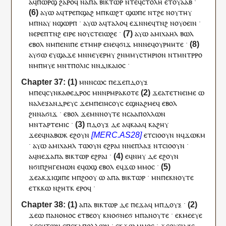
ⲁ
ϥ
ⲡⲱⲣϣ
ϩⲁⲣⲟ
ϥ
ⲛ
ⲁⲡⲁ
ⲃⲓⲕⲧⲱⲣ
ⲛ
ⲧⲉϥ
ⲥⲧⲟⲗⲏ
ⲉⲧ
ⲟⲩⲁⲁⲃ
·
ⲁⲩⲱ
ⲁ
ϥ
ⲧⲣⲉ
ⲡ
ϣⲁϩ
ⲙ
ⲡ
ⲕⲱϩⲧ
ϣⲱⲡⲉ
ⲛ
ⲧ
ϩⲉ
ⲛ
ⲟⲩ
ⲧⲏⲩ
ⲙ
ⲡ
ⲛⲁⲩ
ⲛ
ϣⲱⲣⲡ
·
ⲁⲩⲱ
ⲁ
ϥ
ⲧⲁⲗⲟ
ϥ
ⲉϫⲛ
ⲛⲉϥ
ⲧⲛϩ
ⲛ
ⲟⲩⲟⲉⲓⲛ
·
ⲛⲉⲣⲉ
ⲡ
ⲧⲛϩ
ⲉⲓⲣⲉ
ⲛ
ⲟⲩ
ⲥⲧⲉⲓⲱϩⲉ
·
ⲁⲩⲱ
ⲁ
ⲙⲓⲭⲁⲏⲗ
ⲃⲱⲗ
ⲉⲃⲟⲗ
ⲛ
ⲙ
ⲡⲉⲛⲓⲡⲉ
ⲉⲧ
ⲙⲏⲣ
ⲉ
ⲛⲉϥ
ϭⲓϫ
ⲙⲛ
ⲛⲉϥ
ⲟⲩⲣⲏⲏⲧⲉ
·
ⲁ
ⲩ
ϭⲱ
ⲉ
ⲩ
ϣⲁϫⲉ
ⲙⲛ
ⲛⲉⲩ
ⲉⲣⲏⲩ
ϩⲛ
ⲙ
ⲙⲩⲥⲧⲏⲣⲓⲟⲛ
ⲛ
ⲧ
ⲙⲛⲧⲣⲣⲟ
ⲛ
ⲙ
ⲡⲏⲩⲉ
ⲙⲛ
ⲧ
ⲡⲟⲗⲓⲥ
ⲛ
ⲛ
ⲇⲓⲕⲁⲓⲟⲥ
·
ⲙⲛⲛⲥⲱ
ⲥ
ⲡⲉϫⲉ
ⲡ
ⲇⲟⲩⲝ
ⲙ
ⲡⲉϥ
ⲥⲩⲛⲕⲁⲑⲉⲇⲣⲟⲥ
ⲙⲛ
ⲛ
ⲣⲙⲣⲁⲕⲟⲧⲉ
ϫⲉ
ⲁ
ⲧⲉⲧⲛ
ⲉⲓⲙⲉ
ⲱ
ⲛ
ⲁⲗⲉⲝⲁⲛⲇⲣⲉⲩⲥ
ϫⲉ
ⲙⲡⲉ
ⲓⲏⲥⲟⲩⲥ
ⲉϣ
ⲛⲁϩⲙⲉ
ϥ
ⲉⲃⲟⲗ
ϩⲛ
ⲛⲁ
ϭⲓϫ
·
ⲉⲃⲟⲗ
ϫⲉ
ⲙⲛ
ⲛⲟⲩⲧⲉ
ⲛⲥⲁ
ⲁⲡⲟⲗⲗⲱⲛ
ⲙⲛ
ⲧ
ⲁⲣⲧⲉⲙⲓⲥ
·
ⲡ
ⲇⲟⲩⲝ
ⲇⲉ
ⲁ
ϥ
ⲕⲁⲁ
ϥ
ⲕⲁϩⲏⲩ
ϫⲉ
ⲉ
ϥ
ⲛⲁ
ⲃⲱⲕ
ⲉϩⲟⲩⲛ
ⲉ
ⲧ
ⲥⲓⲟⲟⲩⲛ
ⲛ
ϥ
ϫⲱⲕⲙ
·
ⲁⲩⲱ
ⲁ
ⲙⲓⲭⲁⲏⲗ
ⲧⲱⲟⲩⲛ
ⲉϩⲣⲁⲓ
ⲛ
ⲛⲉ
ⲡⲗⲁⲝ
ⲛ
ⲧ
ⲥⲓⲟⲟⲩⲛ
·
ⲁ
ϥ
ⲛⲉϫ
ⲁⲡⲁ
ⲃⲓⲕⲧⲱⲣ
ⲉϩⲣⲁⲓ
·
ⲉ
ϥ
ⲛⲏⲩ
ⲇⲉ
ⲉϩⲟⲩⲛ
ⲛϭⲓ
ⲡ
ϩⲏⲅⲉⲙⲱⲛ
ⲉ
ϥ
ⲱϣ
ⲉⲃⲟⲗ
ⲉ
ϥ
ϫⲱ
ⲙⲙⲟ
ⲥ
·
ϫⲉ
ⲁ
ⲕ
ϫⲓϣⲓⲡⲉ
ⲙ
ⲡ
ϩⲟⲟⲩ
ⲱ
ⲁⲡⲁ
ⲃⲓⲕⲧⲱⲣ
·
ⲙⲛ
ⲡⲉⲕ
ⲛⲟⲩⲧⲉ
ⲉⲧ
ⲕ
ⲕⲱ
ⲛϩⲏⲧ
ⲕ
ⲉⲣⲟ
ϥ
·
ⲁⲡⲁ
ⲃⲓⲕⲧⲱⲣ
ⲇⲉ
ⲡⲉϫⲁ
ϥ
ⲙ
ⲡ
ⲇⲟⲩⲝ
·
ϫⲉ
ⲱ
ⲡ
ⲁⲛⲟⲙⲟⲥ
ⲉⲧⲃⲉ
ⲟⲩ
ⲕ
ⲛⲟϭⲛⲉϭ
ⲙ
ⲡⲁ
ⲛⲟⲩⲧⲉ
·
ⲉ
ⲕ
ⲙⲉⲉⲩⲉ
ϫⲉ
ⲉ
ϥ
ⲧⲱⲛ
ⲉ
ⲡⲉⲕ
ⲁⲡⲟⲗⲗⲱⲛ
·
ⲉ
ⲕ
ϫⲱ
ⲙⲙⲟ
ⲥ
·
ϫⲉ
ⲑⲩⲥⲓⲁⲍⲉ