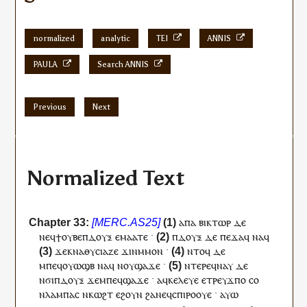
normalized
analytic
TEI
ANNIS
PAULA
Search ANNIS
Previous
Next
Normalized Text
ⲁⲡⲁ
ⲃⲓⲕⲧⲱⲣ
ⲇⲉ
ⲛⲉ
ϥ
ϯⲟⲩⲃⲉ
ⲡ
ⲇⲟⲩⲝ
ⲉ
ⲙⲁⲁⲧⲉ
·
ⲡ
ⲇⲟⲩⲝ
ⲇⲉ
ⲡⲉϫⲁ
ϥ
ⲛⲁ
ϥ
ϫⲉ
ⲕ
ⲛⲁ
ⲑⲩⲥⲓⲁⲍⲉ
ϫⲓⲛ
ⲙⲙⲟⲛ
·
ⲛⲧⲟϥ
ⲇⲉ
ⲙⲡⲉ
ϥ
ⲟⲩⲱϣⲃ
ⲛⲁ
ϥ
ⲛ
ⲟⲩ
ϣⲁϫⲉ
·
ⲛⲧⲉⲣⲉ
ϥ
ⲛⲁⲩ
ⲇⲉ
ⲛϭⲓ
ⲡ
ⲇⲟⲩⲝ
ϫⲉ
ⲙⲡⲉ
ϥ
ϣⲁϫⲉ
·
ⲁ
ϥ
ⲕⲉⲗⲉⲩⲉ
ⲉ
ⲧⲣⲉ
ⲩ
ϫⲡⲟ
ⲥⲟ
ⲛ
ⲗⲁⲙⲡⲁⲥ
ⲛ
ⲕⲱϩⲧ
ⲉϩⲟⲩⲛ
ϩⲁ
ⲛⲉϥ
ⲥⲡⲓⲣⲟⲟⲩⲉ
·
ⲁⲩⲱ