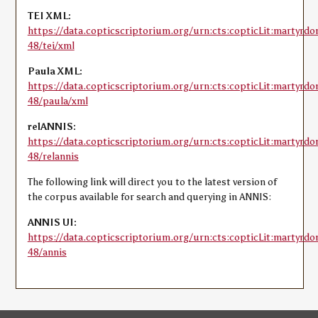
TEI XML:
https://data.copticscriptorium.org/urn:cts:copticLit:martyrdo
48/tei/xml
Paula XML:
https://data.copticscriptorium.org/urn:cts:copticLit:martyrdo
48/paula/xml
relANNIS:
https://data.copticscriptorium.org/urn:cts:copticLit:martyrdo
48/relannis
The following link will direct you to the latest version of
the corpus available for search and querying in ANNIS:
ANNIS UI:
https://data.copticscriptorium.org/urn:cts:copticLit:martyrdo
48/annis