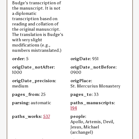
Budge's transcription of
the manuscript. It is not
a diplomatic
transcription based on
reading and collation of
the original manuscript.
The translation is Budge's
with very slight
modifications (e.g.,
numbers mistranslated.)
order:
5
origDate:
951
origDate_notAfter:
origDate_notBefore:
1000
0900
origDate_precision:
origPlace:
medium
St. Mercurius Monastery
pages_from:
25
pages_to:
33
parsing:
automatic
paths_manuscripts:
194
paths_works:
537
people:
Apollo, Artemis, Devil,
Jesus, Michael
(archangel)